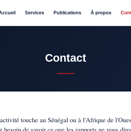
Accueil
Services
Publications
À propos
Cont
Contact
 activité touche au Sénégal ou à l'Afrique de l'Oues
z besoin de savoir ce que les rapports ne vous dir