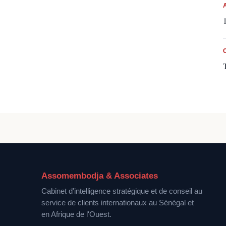
Assomembodja & Associates
Cabinet d'intelligence stratégique et de conseil au
service de clients internationaux au Sénégal et
en Afrique de l'Ouest.