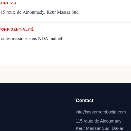
ADRESSE
115 route de Ainoumady, Keur Massar Sud
CONFIDENTIALITÉ
Toutes missions sous NDA mutuel
Contact
info@assomembodja.com
115 route de Ainoumady
Keur Massar Sud, Dakar