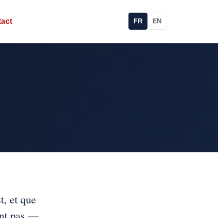
act
FR
EN
t, et que
ont pas —